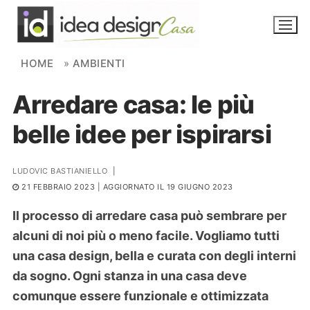
Skip to content
HOME
»
AMBIENTI
Arredare casa: le più
NOVITÀ
belle idee per ispirarsi
AMBIENTI
FAI DA TE
LUDOVIC BASTIANIELLO
|
21 FEBBRAIO 2023
| AGGIORNATO IL 19 GIUGNO 2023
PIANTE
Il processo di arredare casa può sembrare per
Ortaggio
alcuni di noi più o meno facile. Vogliamo tutti
Search for:
una casa design, bella e curata con degli interni
da sogno. Ogni stanza in una casa deve
comunque essere funzionale e ottimizzata