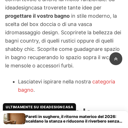
ideadesigncasa troverete tante idee per
progettare il vostro bagno
in stile moderno, la
scelta del box doccia o di una vasca
idromassaggio design. Scoprirete la bellezza dei
bagni country, di quelli rustici oppure di quelli
shabby chic. Scoprite come guadagnare spazio
in bagno recuperando lo spazio sopra il wc, con
le mensole o accessori furbi.
Lasciatevi ispirare nella nostra
categoria
bagno
.
ULTIMAMENTE SU IDEADESIGNCASA
Come arredare la
Pareti in sughero, il ritorno materico del 2026:
camera da letto
scaldano la stanza e riducono il riverbero senza
lavori pesanti