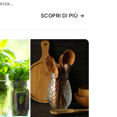
venza…
SCOPRI DI PIÙ →