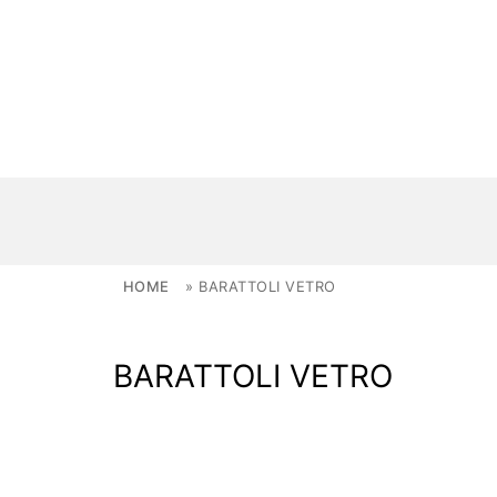
Skip to content
HOME
»
BARATTOLI VETRO
NOVITÀ
BARATTOLI VETRO
AMBIENTI
FAI DA TE