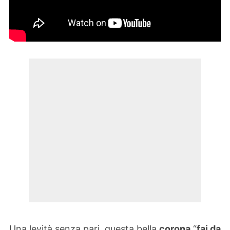
Una levità senza pari, questa bella
corona
“
fai da