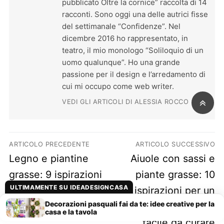
pubblicato Oltre la cornice” raccolta di 14
racconti. Sono oggi una delle autrici fisse
del settimanale “Confidenze”. Nel
dicembre 2016 ho rappresentato, in
teatro, il mio monologo “Soliloquio di un
uomo qualunque”. Ho una grande
passione per il design e l’arredamento di
cui mi occupo come web writer.
VEDI GLI ARTICOLI DI ALESSIA ROCCO
Navigazione articoli
ARTICOLO PRECEDENTE
ARTICOLO SUCCESSIVO
Previous post:
Next post:
Legno e piantine
Aiuole con sassi e
grasse: 9 ispirazioni
piante grasse: 10
ULTIMAMENTE SU IDEADESIGNCASA
per una decorazione
ispirazioni per un
Decorazioni pasquali fai da te: idee creative per la
incantevole
giardino da sogno
casa e la tavola
facile da curare