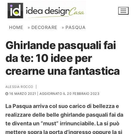
Skip to content
HOME
»
DECORARE
»
PASQUA
Ghirlande pasquali fai
NOVITÀ
da te: 10 idee per
AMBIENTI
crearne una fantastica
FAI DA TE
PIANTE
ALESSIA ROCCO
|
16 MARZO 2021
| AGGIORNATO IL 20 FEBBRAIO 2023
Ortaggio
Search for:
La Pasqua arriva col suo carico di bellezza e
realizzare delle belle ghirlande pasquali fai da
te diventa un “must” irrinunciabile. La si può
mettere sopra la porta d’ingresso oppure la si