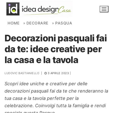
Skip to content
HOME
»
DECORARE
»
PASQUA
Decorazioni pasquali fai
NOVITÀ
da te: idee creative per
AMBIENTI
la casa e la tavola
FAI DA TE
PIANTE
LUDOVIC BASTIANIELLO
|
3 APRILE 2023
|
Scopri idee uniche e creative per delle
Ortaggio
Search for:
decorazioni pasquali fai da te che renderanno la
tua casa e la tavola perfette per la
celebrazione. Coinvolgi tutta la famiglia e rendi
speciale questa Pasqua.