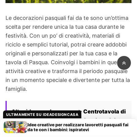
Le decorazioni pasquali fai da te sono un’ottima
scelta per rendere unica la tua casa durante le
festività. Con un po’ di creatività, materiali di
riciclo e semplici tutorial, potrai creare addobbi
originali e personalizzati per la tua casa e la
tavola di Pasqua. Coinvolgi i bambini in queste
attività creative e trasforma il periodo pasquale
in un momento speciale e divertente per tutta la
famiglia.
Altre idee per la pasqua >
Centrotavola di
ULTIMAMENTE SU IDEADESIGNCASA
Pasqua: le nostre 9 bellissime idee fai da te
Idee creative per realizzare lavoretti pasquali fai
da te con i bambini: ispiratevi