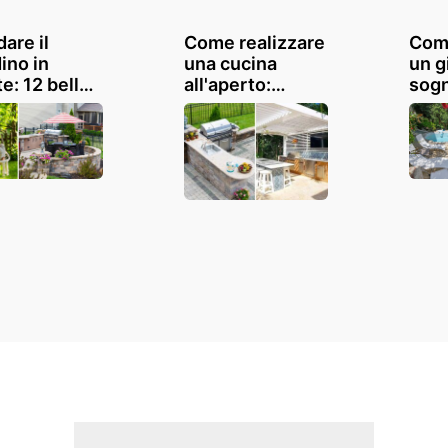
are il
Come realizzare
Come
ino in
una cucina
un g
e: 12 belle
all'aperto:
sog
 per un
lasciatevi
risp
rno
ispirare
que
evole
bell