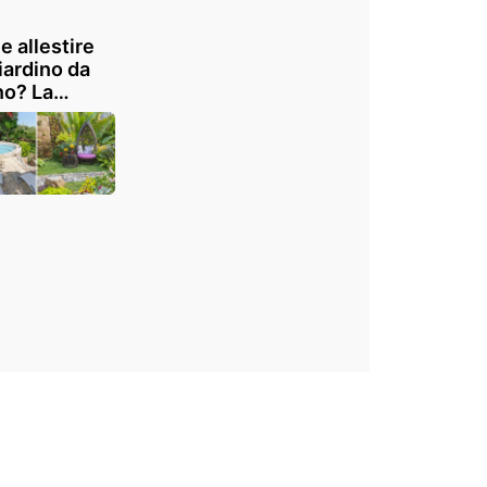
 allestire
iardino da
no? La
osta con
ste
issime idee