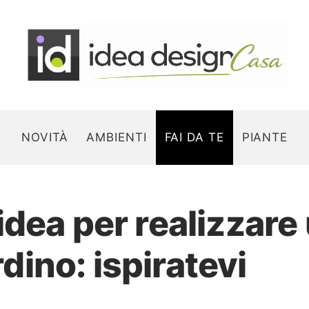
NOVITÀ
AMBIENTI
FAI DA TE
PIANTE
dea per realizzare
Search for:
rdino: ispiratevi