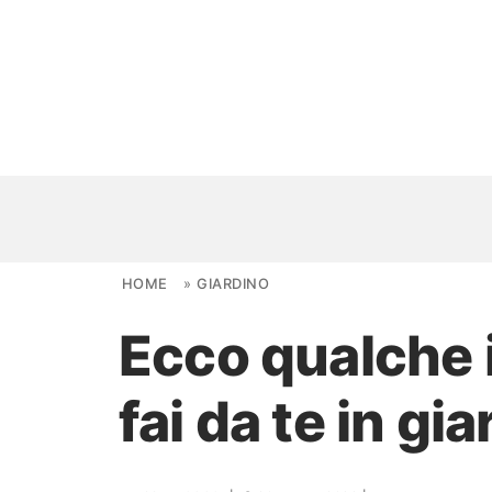
Skip to content
HOME
»
GIARDINO
Ecco qualche i
NOVITÀ
fai da te in gia
AMBIENTI
FAI DA TE