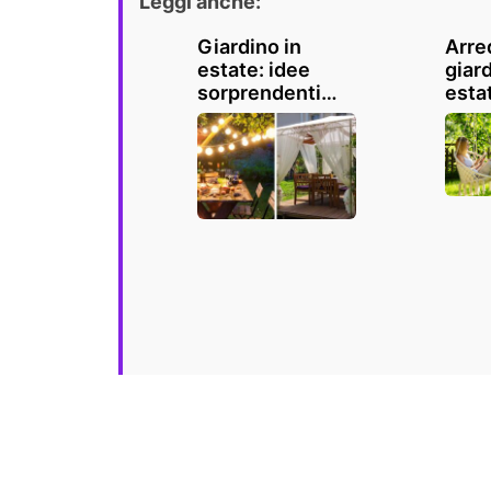
Leggi anche:
Giardino in
Arred
estate: idee
giard
sorprendenti
estat
per rendere
idee
meraviglioso
este
l'outdoor con la
piac
bella stagione