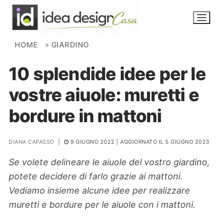
Skip to content
HOME
»
GIARDINO
10 splendide idee per le
NOVITÀ
vostre aiuole: muretti e
AMBIENTI
bordure in mattoni
FAI DA TE
PIANTE
DIANA CAPASSO
|
9 GIUGNO 2022
| AGGIORNATO IL 5 GIUGNO 2023
Se volete delineare le aiuole del vostro giardino,
Ortaggio
Search for:
potete decidere di farlo grazie ai mattoni.
Vediamo insieme alcune idee per realizzare
muretti e bordure per le aiuole con i mattoni.