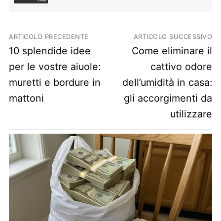
Navigazione articoli
ARTICOLO PRECEDENTE
ARTICOLO SUCCESSIVO
Previous post:
Next post:
10 splendide idee
Come eliminare il
per le vostre aiuole:
cattivo odore
muretti e bordure in
dell’umidità in casa:
mattoni
gli accorgimenti da
utilizzare