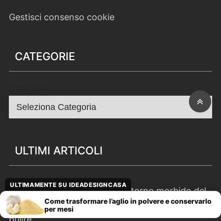
Gestisci consenso cookie
CATEGORIE
Categorie
ULTIMI ARTICOLI
ULTIMAMENTE SU IDEADESIGNCASA
New Romantic in camera, il ritorno morbido del
Come trasformare l’aglio in polvere e conservarlo
2026: fiori e volant funzionano solo con linee
per mesi
pulite