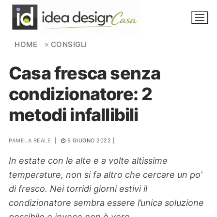
Skip to content
HOME
»
CONSIGLI
Casa fresca senza
NOVITÀ
condizionatore: 2
AMBIENTI
metodi infallibili
FAI DA TE
PIANTE
PAMELA REALE
|
9 GIUGNO 2022
|
In estate con le alte e a volte altissime
Ortaggio
Search for:
temperature, non si fa altro che cercare un po’
di fresco. Nei torridi giorni estivi il
condizionatore sembra essere l’unica soluzione
possibile e invece non è vero.