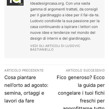
Ideadesigncasa.org. Con una vasta
gamma di argomenti trattati, da consigli
per il giardinaggio a idee per il fai-da-te.
Ludovic condivide la sua passione per la
casa continuando a ispirare i lettori con
nuove idee e tendenze nel mondo del
design di interni e del giardinaggio.
VEDI GLI ARTICOLI DI LUDOVIC
BASTIANIELLO
Navigazione articoli
ARTICOLO PRECEDENTE
ARTICOLO SUCCESSIVO
Previous post:
Next post:
Cosa piantare
Fico generoso? Ecco
nell’orto ad agosto:
la guida per
semina, ortaggi e
congelare i tuoi fichi
lavori da fare
freschi per
approfittarne tutto