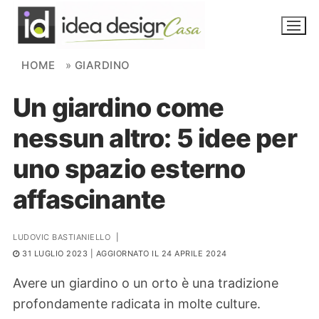
Skip to content
HOME
»
GIARDINO
Un giardino come
NOVITÀ
nessun altro: 5 idee per
AMBIENTI
uno spazio esterno
FAI DA TE
affascinante
PIANTE
LUDOVIC BASTIANIELLO
|
Ortaggio
Search for:
31 LUGLIO 2023
| AGGIORNATO IL 24 APRILE 2024
Avere un giardino o un orto è una tradizione
profondamente radicata in molte culture.