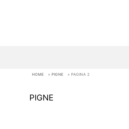
Skip to content
HOME
»
PIGNE
»
PAGINA 2
NOVITÀ
PIGNE
AMBIENTI
FAI DA TE