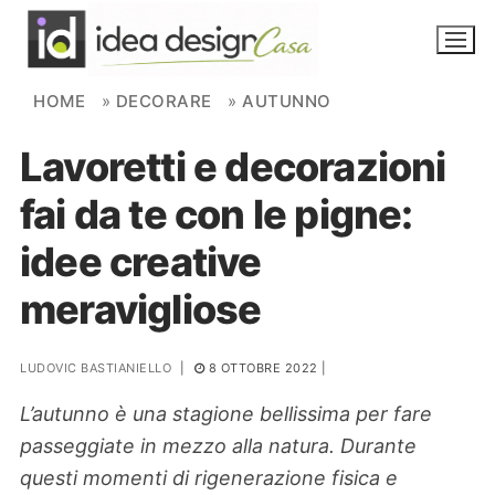
Skip to content
HOME
»
DECORARE
»
AUTUNNO
Lavoretti e decorazioni
NOVITÀ
fai da te con le pigne:
AMBIENTI
idee creative
FAI DA TE
meravigliose
PIANTE
LUDOVIC BASTIANIELLO
|
8 OTTOBRE 2022
|
Ortaggio
Search for:
L’autunno è una stagione bellissima per fare
passeggiate in mezzo alla natura. Durante
questi momenti di rigenerazione fisica e