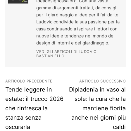
Ideadesigncasa.org. Con una vasta
gamma di argomenti trattati, da consigli
per il giardinaggio a idee per il fai-da-te.
Ludovic condivide la sua passione per la
casa continuando a ispirare i lettori con
nuove idee e tendenze nel mondo del
design di interni e del giardinaggio.
VEDI GLI ARTICOLI DI LUDOVIC
BASTIANIELLO
Navigazione articoli
ARTICOLO PRECEDENTE
ARTICOLO SUCCESSIVO
Previous post:
Next post:
Tende leggere in
Dipladenia in vaso al
estate: il trucco 2026
sole: la cura che la
che rinfresca la
mantiene fiorita
stanza senza
anche nei giorni più
oscurarla
caldi