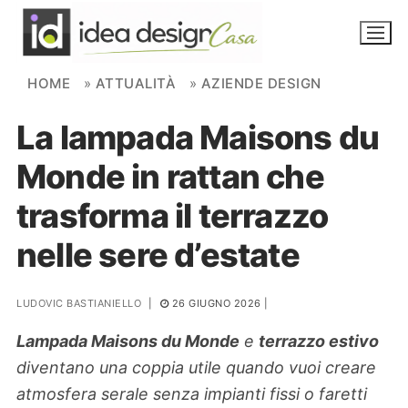
Skip to content
HOME
»
ATTUALITÀ
»
AZIENDE DESIGN
La lampada Maisons du
NOVITÀ
Monde in rattan che
AMBIENTI
trasforma il terrazzo
FAI DA TE
nelle sere d’estate
PIANTE
LUDOVIC BASTIANIELLO
|
26 GIUGNO 2026
|
Ortaggio
Search for:
Lampada Maisons du Monde
e
terrazzo estivo
diventano una coppia utile quando vuoi creare
atmosfera serale senza impianti fissi o faretti