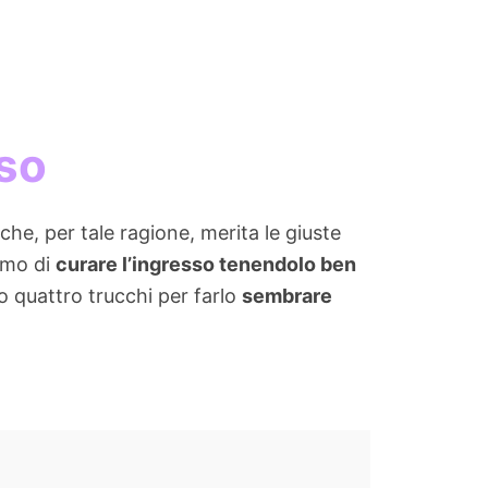
sso
he, per tale ragione, merita le giuste
amo di
curare l’ingresso tenendolo ben
emo quattro trucchi per farlo
sembrare