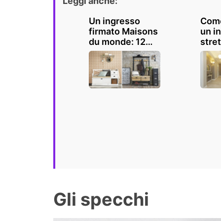
Leggi anche:
Un ingresso
Come
firmato Maisons
un i
du monde: 12
stret
idee per
le n
arredare con
ispir
stile
Gli specchi