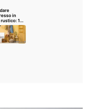
dare
gresso in
e rustico: 10
 tutte per