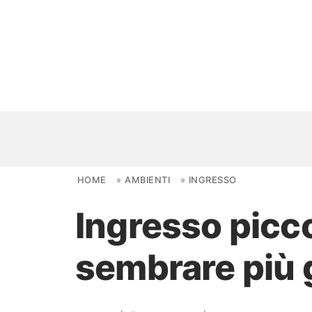
Skip to content
HOME
»
AMBIENTI
»
INGRESSO
Ingresso picco
NOVITÀ
sembrare più 
AMBIENTI
FAI DA TE