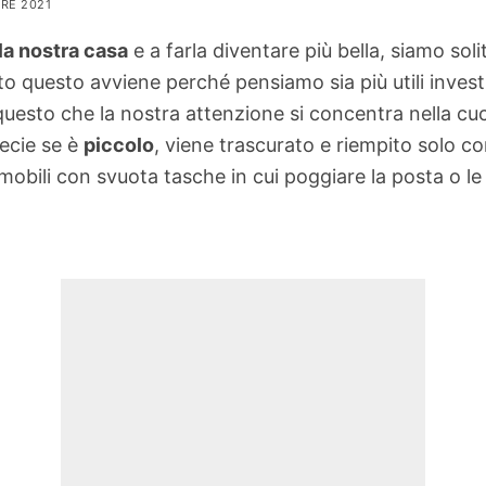
BRE 2021
la nostra casa
e a farla diventare più bella, siamo so
lito questo avviene perché pensiamo sia più utili invest
uesto che la nostra attenzione si concentra nella cuci
pecie se è
piccolo
, viene trascurato e riempito solo c
obili con svuota tasche in cui poggiare la posta o le 