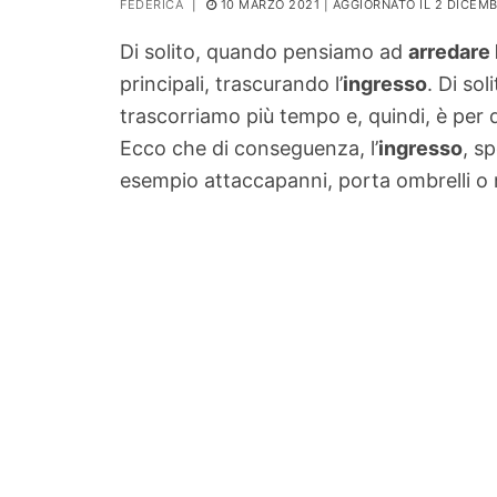
FEDERICA
|
10 MARZO 2021
| AGGIORNATO IL 2 DICEM
PIANTE
Di solito, quando pensiamo ad
arredare 
Ortaggio
principali, trascurando l’
ingresso
. Di so
Search for:
trascorriamo più tempo e, quindi, è per q
Ecco che di conseguenza, l’
ingresso
, s
esempio attaccapanni, porta ombrelli o m