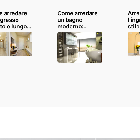
 arredare
Come arredare
Arre
ngresso
un bagno
l'in
to e lungo:
moderno:
stil
ostre
consigli e
idee
azioni
ispirazioni
voi