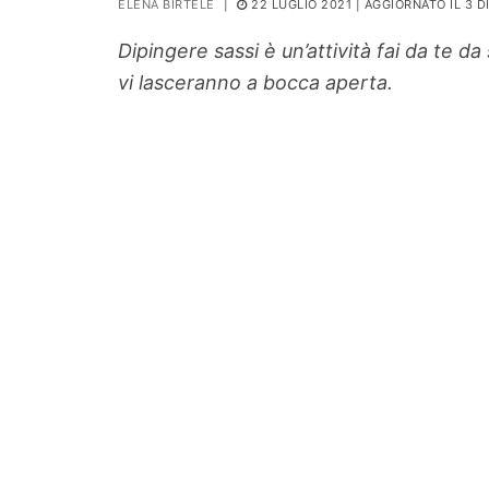
ELENA BIRTELE
|
22 LUGLIO 2021
| AGGIORNATO IL 3 
PIANTE
Dipingere sassi è un’attività fai da te 
Ortaggio
vi lasceranno a bocca aperta.
Search for: