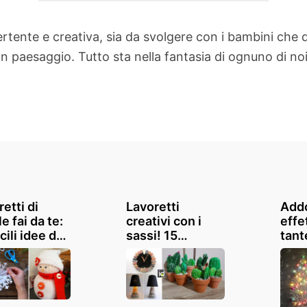
vertente e creativa, sia da svolgere con i bambini che 
paesaggio. Tutto sta nella fantasia di ognuno di noi
etti di
Lavoretti
Addo
e fai da te:
creativi con i
effe
cili idee da
sassi! 15
tant
zzare,
splendide idee
idee
e con i
per ispirarvi
imit
ini