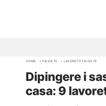
Skip to content
HOME
»
FAI DA TE
»
LAVORETTI FAI DA TE
Dipingere i sa
NOVITÀ
casa: 9 lavoret
AMBIENTI
FAI DA TE