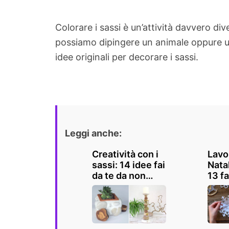
Colorare i sassi è un’attività davvero di
possiamo dipingere un animale oppure un 
idee originali per decorare i sassi.
Leggi anche:
Creatività con i
Lavor
sassi: 14 idee fai
Natal
da te da non
13 fa
perdere
reali
anch
bamb