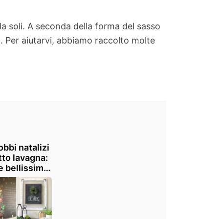
da soli. A seconda della forma del sasso
. Per aiutarvi, abbiamo raccolto molte
bbi natalizi
tto lavagna:
e bellissime
 creative da
are