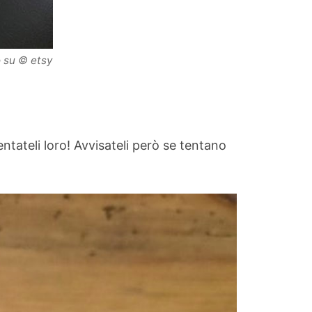
o su
© etsy
ntateli loro! Avvisateli però se tentano