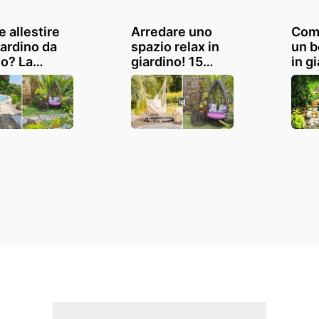
 allestire
Arredare uno
Come
iardino da
spazio relax in
un b
o? La
giardino! 15
in g
osta con
ispirazioni
cons
te
ispi
issime idee