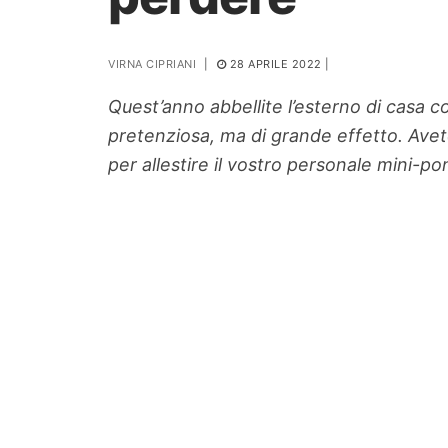
PIANTE
VIRNA CIPRIANI
|
28 APRILE 2022
|
Ortaggio
Search for:
Quest’anno abbellite l’esterno di casa c
pretenziosa, ma di grande effetto. Avete
per allestire il vostro personale mini-po