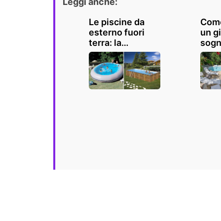
Leggi anche:
Le piscine da
Come
esterno fuori
un g
terra: la
sogn
soluzione in
risp
giardino per le
ques
calde giornate
bell
estive