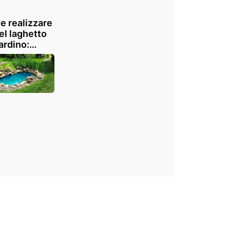
 realizzare
el laghetto
iardino:
igli e tanta
razione