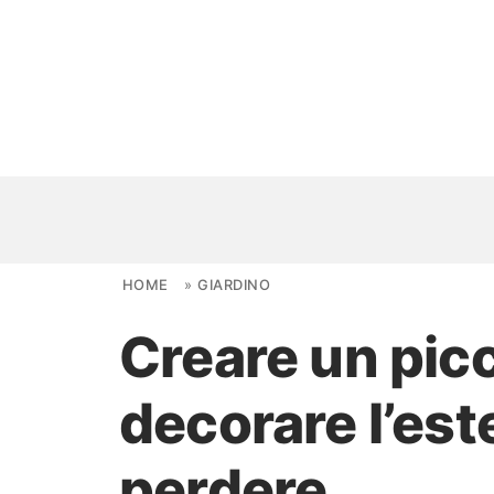
Skip to content
HOME
»
GIARDINO
Creare un picc
NOVITÀ
decorare l’est
AMBIENTI
FAI DA TE
perdere