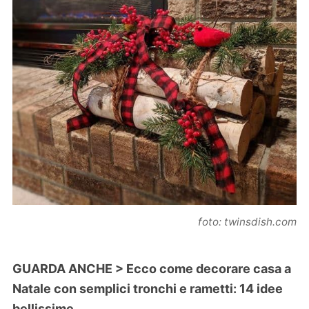
foto: twinsdish.com
GUARDA ANCHE >
Ecco come decorare casa a
Natale con semplici tronchi e rametti: 14 idee
bellissime