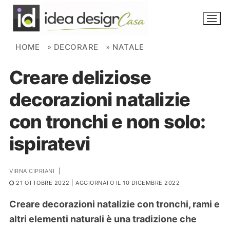
Skip to content
HOME
»
DECORARE
»
NATALE
Creare deliziose
NOVITÀ
decorazioni natalizie
AMBIENTI
con tronchi e non solo:
FAI DA TE
ispiratevi
PIANTE
VIRNA CIPRIANI
|
Ortaggio
Search for:
21 OTTOBRE 2022
| AGGIORNATO IL 10 DICEMBRE 2022
Creare decorazioni natalizie con tronchi, rami e
altri elementi naturali è una tradizione che