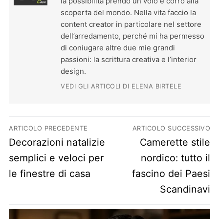
la possibilità prendo un volo e corro alla
scoperta del mondo. Nella vita faccio la
content creator in particolare nel settore
dell’arredamento, perché mi ha permesso
di coniugare altre due mie grandi
passioni: la scrittura creativa e l’interior
design.
VEDI GLI ARTICOLI DI ELENA BIRTELE
Navigazione articoli
ARTICOLO PRECEDENTE
ARTICOLO SUCCESSIVO
Previous post:
Next post:
Decorazioni natalizie
Camerette stile
semplici e veloci per
nordico: tutto il
le finestre di casa
fascino dei Paesi
Scandinavi