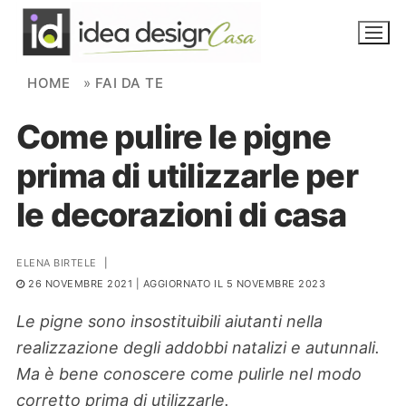
Skip to content
HOME
»
FAI DA TE
Come pulire le pigne
NOVITÀ
prima di utilizzarle per
AMBIENTI
le decorazioni di casa
FAI DA TE
PIANTE
ELENA BIRTELE
|
26 NOVEMBRE 2021
| AGGIORNATO IL 5 NOVEMBRE 2023
Ortaggio
Search for:
Le pigne sono insostituibili aiutanti nella
realizzazione degli addobbi natalizi e autunnali.
Ma è bene conoscere come pulirle nel modo
corretto prima di utilizzarle.