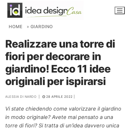
Skip to content
HOME
»
GIARDINO
Realizzare una torre di
NOVITÀ
fiori per decorare in
AMBIENTI
giardino! Ecco 11 idee
FAI DA TE
originali per ispirarsi
PIANTE
ALESSIA DI NARDO
|
28 APRILE 2022
|
Ortaggio
Search for:
Vi state chiedendo come valorizzare il giardino
in modo originale? Avete mai pensato a una
torre di fiori? Si tratta di un’idea davvero unica