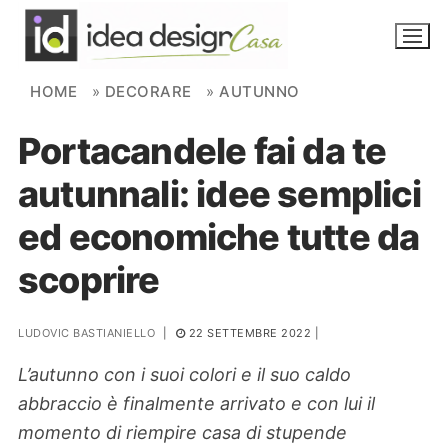
Skip to content
HOME
»
DECORARE
»
AUTUNNO
Portacandele fai da te
NOVITÀ
autunnali: idee semplici
AMBIENTI
ed economiche tutte da
FAI DA TE
scoprire
PIANTE
LUDOVIC BASTIANIELLO
|
22 SETTEMBRE 2022
|
Ortaggio
Search for:
L’autunno con i suoi colori e il suo caldo
abbraccio è finalmente arrivato e con lui il
momento di riempire casa di stupende