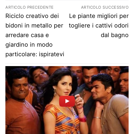
Navigazione articoli
ARTICOLO PRECEDENTE
ARTICOLO SUCCESSIVO
Previous post:
Next post:
Riciclo creativo dei
Le piante migliori per
bidoni in metallo per
togliere i cattivi odori
arredare casa e
dal bagno
giardino in modo
particolare: ispiratevi