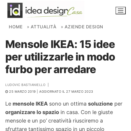
Skip to content
HOME
»
ATTUALITÀ
»
AZIENDE DESIGN
Mensole IKEA: 15 idee
NOVITÀ
per utilizzarle in modo
AMBIENTI
furbo per arredare
FAI DA TE
PIANTE
LUDOVIC BASTIANIELLO
|
25 MARZO 2019
| AGGIORNATO IL 27 MARZO 2023
Ortaggio
Search for:
Le
mensole IKEA
sono un ottima
soluzione
per
organizzare lo spazio
in casa. Con le giuste
mensole e un po’ creatività riusciremo a
sfruttare tantissimo spazio in un piccolo