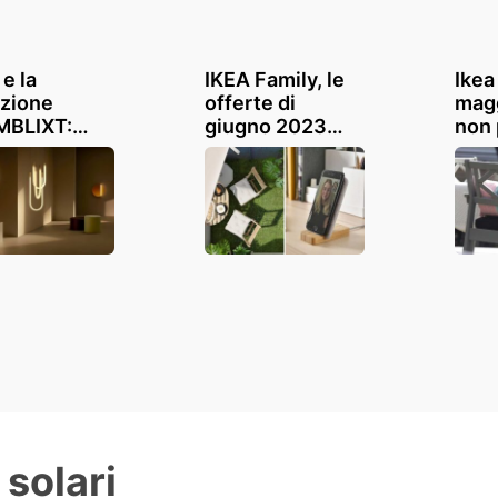
e la
IKEA Family, le
Ikea
ezione
offerte di
mag
MBLIXT:
giugno 2023
non 
uminazione
che non puoi
seri
trasforma la
perdere: sconti
BO
asa e le tue
fino al 34%
in o
ioni
arre
l'ou
 solari