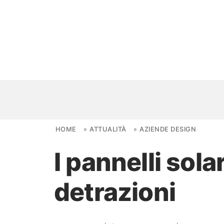
Skip to content
HOME
»
ATTUALITÀ
»
AZIENDE DESIGN
I pannelli sola
NOVITÀ
detrazioni
AMBIENTI
FAI DA TE