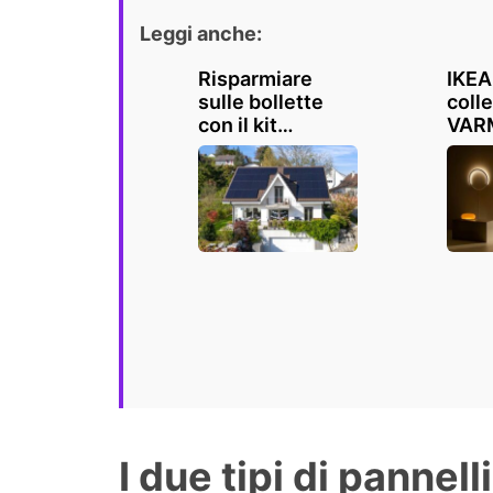
Leggi anche:
Risparmiare
IKEA 
sulle bollette
coll
con il kit
VAR
fotovoltaico
l'ill
Ikea: ecco di
che 
cosa si tratta e
tua c
come funziona
emoz
I due tipi di pannelli