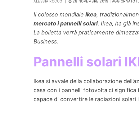
ALESSIA ROCCO
|
28 NOVEMBRE 2019
| AGGIORNATO I
PIANTE
Il colosso mondiale
Ikea
, tradizionalme
Ortaggio
mercato i pannelli solari
. Ikea, ha già i
Search for:
La bolletta verrà praticamente dimezzata
Business.
Pannelli solari I
Ikea si avvale della collaborazione dell’
casa con i pannelli fotovoltaici signific
capace di convertire le radiazioni solari i