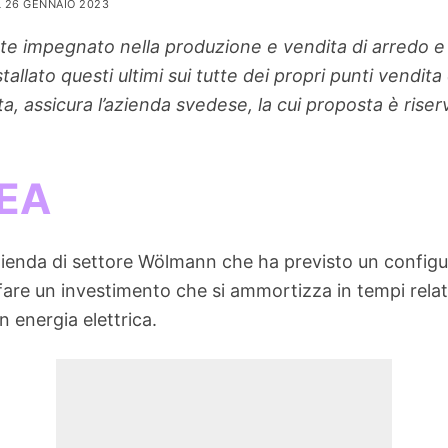
L 26 GENNAIO 2023
nte impegnato nella produzione e vendita di arredo e
nstallato questi ultimi sui tutte dei propri punti vendi
, assicura l’azienda svedese, la cui proposta è riserv
KEA
azienda di settore Wölmann che ha previsto un configur
a fare un investimento che si ammortizza in tempi relat
n energia elettrica.