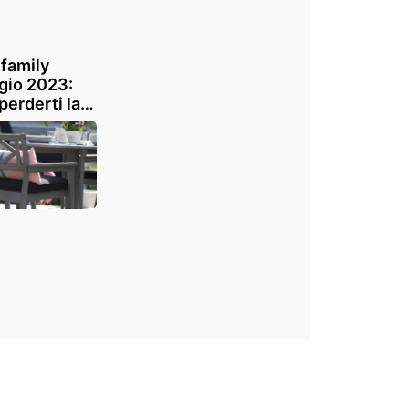
 family
gio 2023:
perderti la
e
NDHOLMEN
fferta per
dare
tdoor