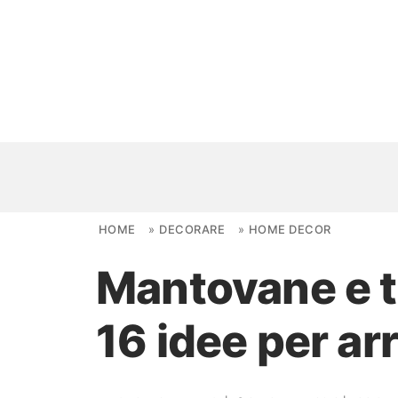
Skip to content
HOME
»
DECORARE
»
HOME DECOR
Mantovane e 
NOVITÀ
16 idee per ar
AMBIENTI
FAI DA TE