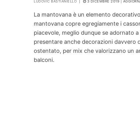
LUDOVIC BASTIANIELLO
|
3 DICEMBRE 2019
| AGGIORN
PIANTE
La mantovana è un elemento decorativo d
Ortaggio
mantovana copre egregiamente i cassonett
Search for:
piacevole, meglio dunque se adornato a 
presentare anche decorazioni davvero dive
ostentato, per mix che valorizzano un a
balconi.