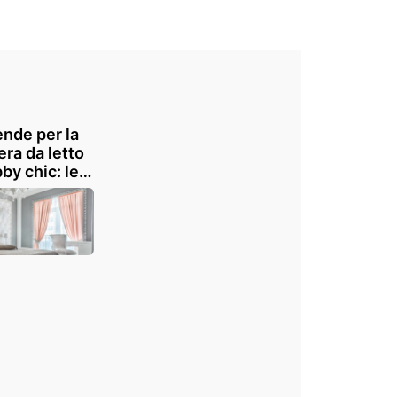
ende per la
ra da letto
by chic: le
re delicate
razioni