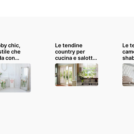
by chic,
Le tendine
Le t
stile che
country per
came
da con
cucina e salotto:
shab
: consigli e
10 belle
nost
azioni
ispirazioni
ispi