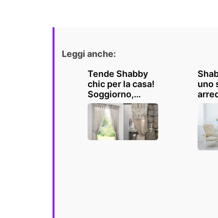
Leggi anche:
Tende Shabby
Shab
chic per la casa!
uno 
Soggiorno,
arre
cucina, camera
gusto
e bagno
ispir