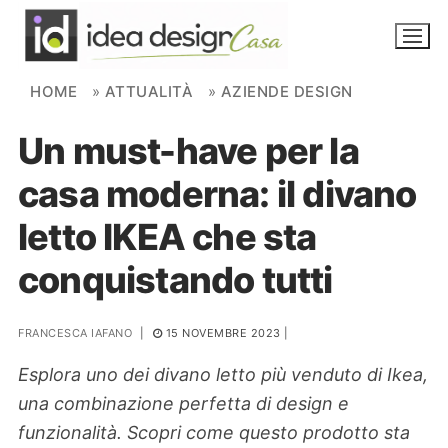
Skip to content
HOME
»
ATTUALITÀ
»
AZIENDE DESIGN
Un must-have per la
NOVITÀ
casa moderna: il divano
AMBIENTI
letto IKEA che sta
FAI DA TE
conquistando tutti
PIANTE
FRANCESCA IAFANO
|
15 NOVEMBRE 2023
|
Ortaggio
Search for:
Esplora uno dei divano letto più venduto di Ikea,
una combinazione perfetta di design e
funzionalità. Scopri come questo prodotto sta