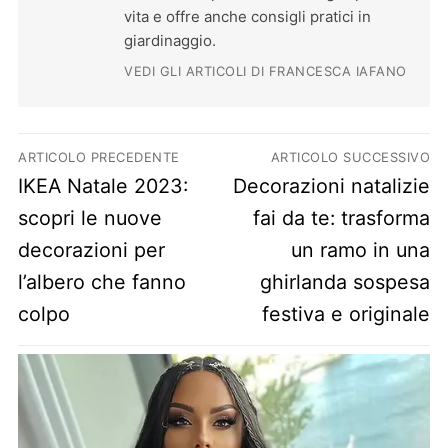
vita e offre anche consigli pratici in
giardinaggio.
VEDI GLI ARTICOLI DI FRANCESCA IAFANO
Navigazione articoli
ARTICOLO PRECEDENTE
ARTICOLO SUCCESSIVO
Previous post:
Next post:
IKEA Natale 2023:
Decorazioni natalizie
scopri le nuove
fai da te: trasforma
decorazioni per
un ramo in una
l’albero che fanno
ghirlanda sospesa
colpo
festiva e originale