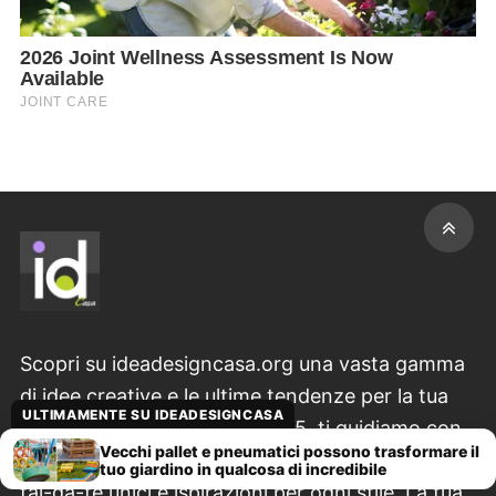
Scopri su ideadesigncasa.org una vasta gamma
di idee creative e le ultime tendenze per la tua
ULTIMAMENTE SU IDEADESIGNCASA
casa & il tuo giardino. Dal 2015, ti guidiamo con
Vecchi pallet e pneumatici possono trasformare il
consigli pratici su decorazioni originali, progetti
tuo giardino in qualcosa di incredibile
fai-da-te unici e ispirazioni per ogni stile. La tua