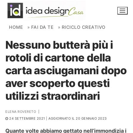
Skip to content
HOME
»
FAI DA TE
»
RICICLO CREATIVO
Nessuno butterà più i
NOVITÀ
rotoli di cartone della
AMBIENTI
carta asciugamani dopo
FAI DA TE
aver scoperto questi
PIANTE
utilizzi straordinari
Ortaggio
Search for:
ELENA ROVERETO
|
24 SETTEMBRE 2021
| AGGIORNATO IL 20 GENNAIO 2023
Quante volte abbiamo gettato nell’immondizia i