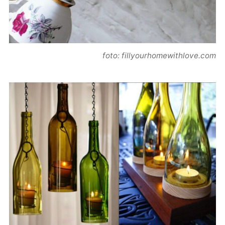
foto: fillyourhomewithlove.com