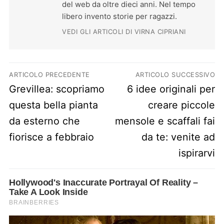
del web da oltre dieci anni. Nel tempo
libero invento storie per ragazzi.
VEDI GLI ARTICOLI DI VIRNA CIPRIANI
Navigazione articoli
ARTICOLO PRECEDENTE
ARTICOLO SUCCESSIVO
Previous post:
Next post:
Grevillea: scopriamo
6 idee originali per
questa bella pianta
creare piccole
da esterno che
mensole e scaffali fai
fiorisce a febbraio
da te: venite ad
ispirarvi