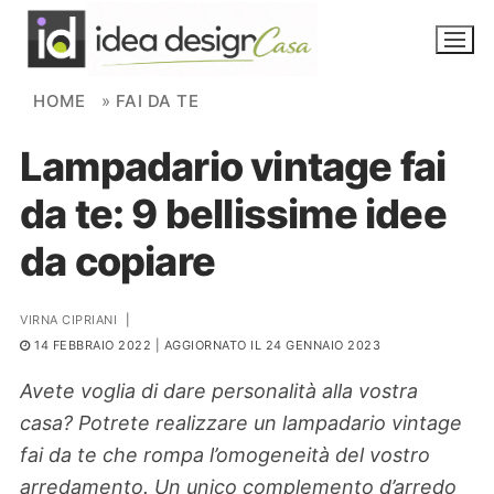
Skip to content
HOME
»
FAI DA TE
Lampadario vintage fai
NOVITÀ
da te: 9 bellissime idee
AMBIENTI
da copiare
FAI DA TE
PIANTE
VIRNA CIPRIANI
|
14 FEBBRAIO 2022
| AGGIORNATO IL 24 GENNAIO 2023
Ortaggio
Search for:
Avete voglia di dare personalità alla vostra
casa? Potrete realizzare un lampadario vintage
fai da te che rompa l’omogeneità del vostro
arredamento. Un unico complemento d’arredo