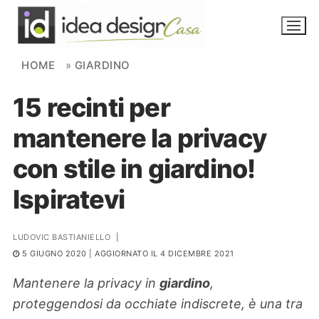
Skip to content
HOME
»
GIARDINO
15 recinti per
NOVITÀ
mantenere la privacy
AMBIENTI
con stile in giardino!
FAI DA TE
Ispiratevi
PIANTE
LUDOVIC BASTIANIELLO
|
Ortaggio
Search for:
5 GIUGNO 2020
| AGGIORNATO IL 4 DICEMBRE 2021
Mantenere la privacy in
giardino
,
proteggendosi da occhiate indiscrete, è una tra