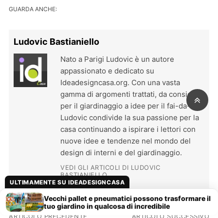
GUARDA ANCHE:
Ludovic Bastianiello
Nato a Parigi Ludovic è un autore
appassionato e dedicato su
Ideadesigncasa.org. Con una vasta
gamma di argomenti trattati, da consigli
per il giardinaggio a idee per il fai-da-te.
Ludovic condivide la sua passione per la
casa continuando a ispirare i lettori con
nuove idee e tendenze nel mondo del
design di interni e del giardinaggio.
VEDI GLI ARTICOLI DI LUDOVIC
BASTIANIELLO
ULTIMAMENTE SU IDEADESIGNCASA
Vecchi pallet e pneumatici possono trasformare il
tuo giardino in qualcosa di incredibile
Navigazione articoli
ARTICOLO PRECEDENTE
ARTICOLO SUCCESSIVO