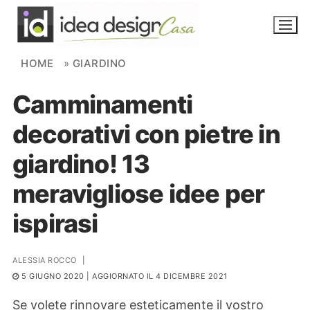
Skip to content
HOME
»
GIARDINO
Camminamenti
NOVITÀ
decorativi con pietre in
AMBIENTI
giardino! 13
FAI DA TE
meravigliose idee per
PIANTE
ispirasi
Ortaggio
Search for:
ALESSIA ROCCO
|
5 GIUGNO 2020
| AGGIORNATO IL 4 DICEMBRE 2021
Se volete rinnovare esteticamente il vostro