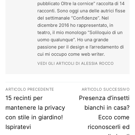
pubblicato Oltre la cornice” raccolta di 14
racconti. Sono oggi una delle autrici fisse
del settimanale “Confidenze”. Nel
dicembre 2016 ho rappresentato, in
teatro, il mio monologo “Soliloquio di un
uomo qualunque”. Ho una grande
passione per il design e l’arredamento di
cui mi occupo come web writer.
VEDI GLI ARTICOLI DI ALESSIA ROCCO
Navigazione articoli
ARTICOLO PRECEDENTE
ARTICOLO SUCCESSIVO
Previous post:
Next post:
15 recinti per
Presenza d’insetti
mantenere la privacy
bianchi in casa?
con stile in giardino!
Ecco come
Ispiratevi
riconoscerli ed