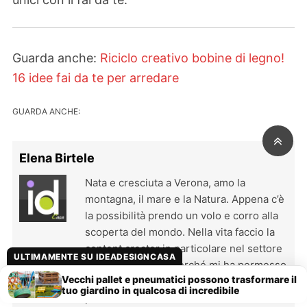
Guarda anche:
Riciclo creativo bobine di legno!
16 idee fai da te per arredare
GUARDA ANCHE:
Elena Birtele
Nata e cresciuta a Verona, amo la
montagna, il mare e la Natura. Appena c’è
la possibilità prendo un volo e corro alla
scoperta del mondo. Nella vita faccio la
content creator in particolare nel settore
ULTIMAMENTE SU IDEADESIGNCASA
dell’arredamento, perché mi ha permesso
Vecchi pallet e pneumatici possono trasformare il
di coniugare altre due mie grandi
tuo giardino in qualcosa di incredibile
passioni: la scrittura creativa e l’interior