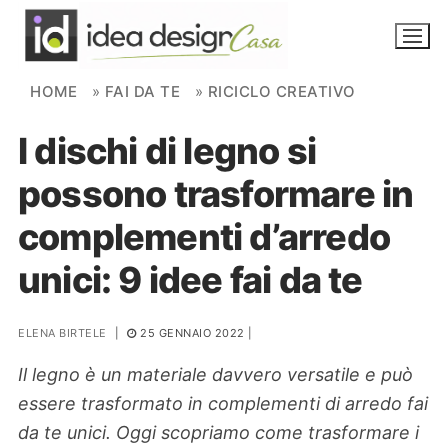
Skip to content
HOME
»
FAI DA TE
»
RICICLO CREATIVO
I dischi di legno si
NOVITÀ
possono trasformare in
AMBIENTI
complementi d’arredo
FAI DA TE
unici: 9 idee fai da te
PIANTE
ELENA BIRTELE
|
25 GENNAIO 2022
|
Ortaggio
Search for:
Il legno è un materiale davvero versatile e può
essere trasformato in complementi di arredo fai
da te unici. Oggi scopriamo come trasformare i