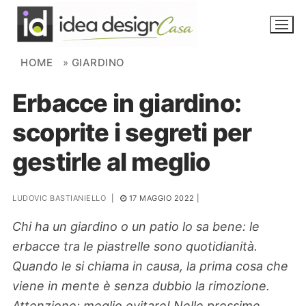
Skip to content
HOME
»
GIARDINO
Erbacce in giardino:
NOVITÀ
scoprite i segreti per
AMBIENTI
gestirle al meglio
FAI DA TE
PIANTE
LUDOVIC BASTIANIELLO
|
17 MAGGIO 2022
|
Chi ha un giardino o un patio lo sa bene: le
Ortaggio
Search for:
erbacce tra le piastrelle sono quotidianità.
Quando le si chiama in causa, la prima cosa che
viene in mente è senza dubbio la rimozione.
Attenzione: meglio evitare! Nelle prossime