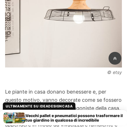
© etsy
Le piante in casa donano benessere e, per
questo motivo, vanno decorate come se fossero
ULTIMAMENTE SU IDEADESIGNCASA
le vere e proprie regine, protagoniste della casa.
Vecchi pallet e pneumatici possono trasformare il
È bene cercare una soluzione per poterle
tuo giardino in qualcosa di incredibile
appendere in modo da vivacizzare l’ambiente e