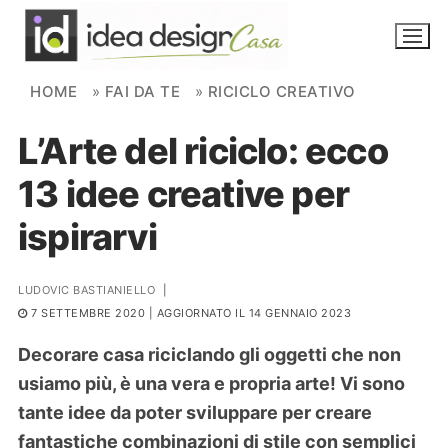
Skip to content
HOME
»
FAI DA TE
»
RICICLO CREATIVO
L’Arte del riciclo: ecco
NOVITÀ
13 idee creative per
AMBIENTI
ispirarvi
FAI DA TE
PIANTE
LUDOVIC BASTIANIELLO
|
7 SETTEMBRE 2020
| AGGIORNATO IL 14 GENNAIO 2023
Ortaggio
Search for:
Decorare casa riciclando gli oggetti che non
usiamo più, è una vera e propria arte! Vi sono
tante idee da poter sviluppare per creare
fantastiche combinazioni di stile con semplici