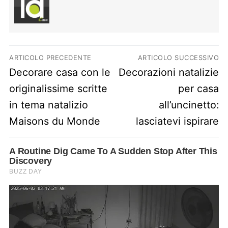
Navigazione articoli
ARTICOLO PRECEDENTE
ARTICOLO SUCCESSIVO
Previous post:
Next post:
Decorare casa con le
Decorazioni natalizie
originalissime scritte
per casa
in tema natalizio
all’uncinetto:
Maisons du Monde
lasciatevi ispirare