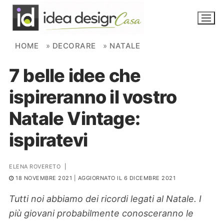
Skip to content
HOME
»
DECORARE
»
NATALE
7 belle idee che
NOVITÀ
ispireranno il vostro
AMBIENTI
Natale Vintage:
FAI DA TE
ispiratevi
PIANTE
ELENA ROVERETO
|
Ortaggio
Search for:
18 NOVEMBRE 2021
| AGGIORNATO IL 6 DICEMBRE 2021
Tutti noi abbiamo dei ricordi legati al Natale. I
più giovani probabilmente conosceranno le