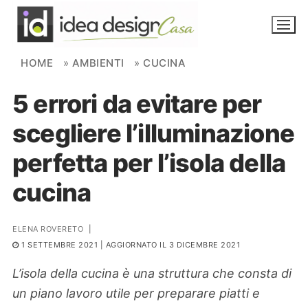
Skip to content
HOME
»
AMBIENTI
»
CUCINA
5 errori da evitare per
NOVITÀ
scegliere l’illuminazione
AMBIENTI
perfetta per l’isola della
FAI DA TE
cucina
PIANTE
ELENA ROVERETO
|
Ortaggio
Search for:
1 SETTEMBRE 2021
| AGGIORNATO IL 3 DICEMBRE 2021
L’isola della cucina è una struttura che consta di
un piano lavoro utile per preparare piatti e