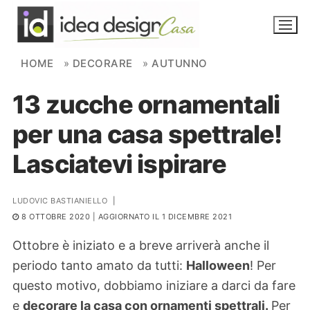
Skip to content
HOME
»
DECORARE
»
AUTUNNO
13 zucche ornamentali
NOVITÀ
per una casa spettrale!
AMBIENTI
Lasciatevi ispirare
FAI DA TE
PIANTE
LUDOVIC BASTIANIELLO
|
8 OTTOBRE 2020
| AGGIORNATO IL 1 DICEMBRE 2021
Ortaggio
Search for:
Ottobre è iniziato e a breve arriverà anche il
periodo tanto amato da tutti:
Halloween
! Per
questo motivo, dobbiamo iniziare a darci da fare
e
decorare la casa con ornamenti spettrali.
Per