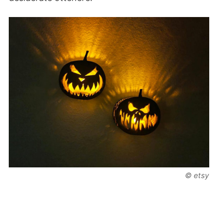
© etsy