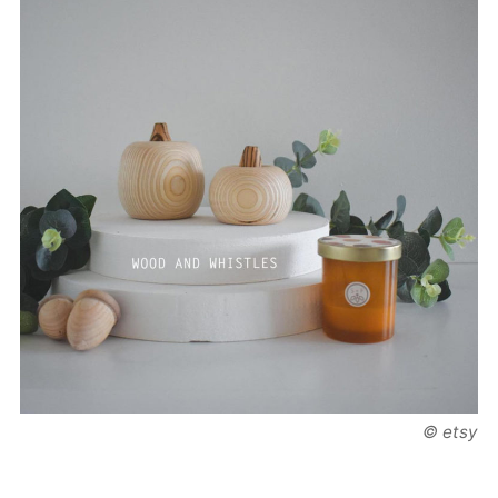
© etsy