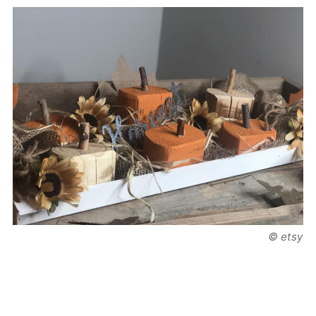
© etsy