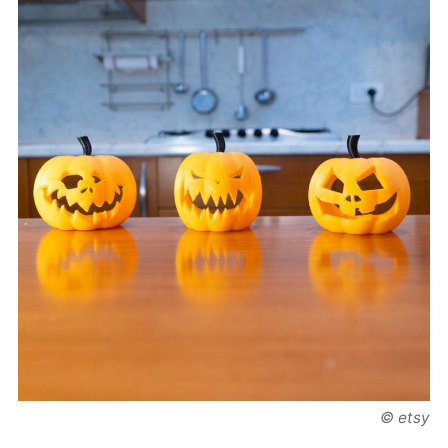
© etsy