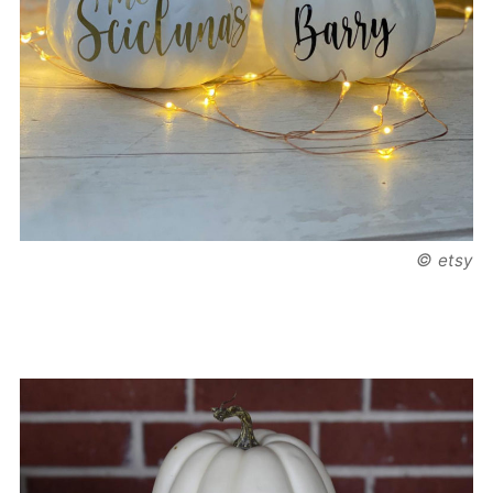
©
etsy