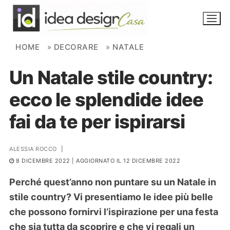
Skip to content
HOME
»
DECORARE
»
NATALE
Un Natale stile country:
NOVITÀ
ecco le splendide idee
AMBIENTI
fai da te per ispirarsi
FAI DA TE
PIANTE
ALESSIA ROCCO
|
8 DICEMBRE 2022
| AGGIORNATO IL 12 DICEMBRE 2022
Ortaggio
Search for:
Perché quest’anno non puntare su un Natale in
stile country? Vi presentiamo le idee più belle
che possono fornirvi l’ispirazione per una festa
che sia tutta da scoprire e che vi regali un