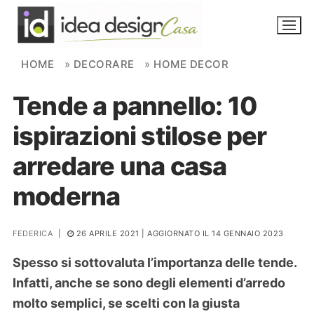
Skip to content
HOME
»
DECORARE
»
HOME DECOR
Tende a pannello: 10
NOVITÀ
ispirazioni stilose per
AMBIENTI
arredare una casa
FAI DA TE
moderna
PIANTE
FEDERICA
|
26 APRILE 2021
| AGGIORNATO IL 14 GENNAIO 2023
Ortaggio
Search for:
Spesso si sottovaluta l’importanza delle tende.
Infatti, anche se sono degli elementi d’arredo
molto semplici, se scelti con la giusta