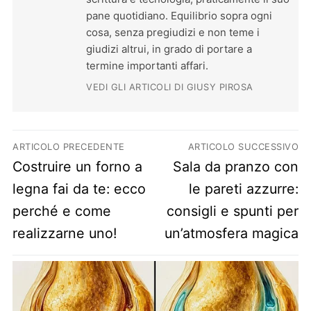
pane quotidiano. Equilibrio sopra ogni
cosa, senza pregiudizi e non teme i
giudizi altrui, in grado di portare a
termine importanti affari.
VEDI GLI ARTICOLI DI GIUSY PIROSA
Navigazione articoli
ARTICOLO PRECEDENTE
ARTICOLO SUCCESSIVO
Previous post:
Next post:
Costruire un forno a
Sala da pranzo con
legna fai da te: ecco
le pareti azzurre:
perché e come
consigli e spunti per
realizzarne uno!
un’atmosfera magica