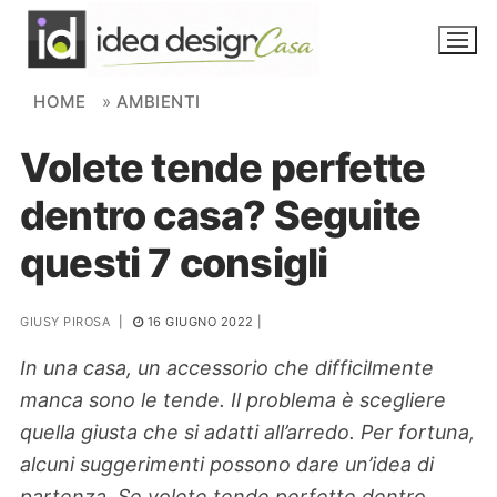
Skip to content
HOME
»
AMBIENTI
Volete tende perfette
NOVITÀ
dentro casa? Seguite
AMBIENTI
questi 7 consigli
FAI DA TE
PIANTE
GIUSY PIROSA
|
16 GIUGNO 2022
|
In una casa, un accessorio che difficilmente
Ortaggio
Search for:
manca sono le tende. Il problema è scegliere
quella giusta che si adatti all’arredo. Per fortuna,
alcuni suggerimenti possono dare un’idea di
partenza. Se volete tende perfette dentro