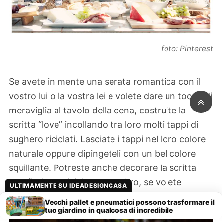
foto: Pinterest
Se avete in mente una serata romantica con il
vostro lui o la vostra lei e volete dare un tocco di
meraviglia al tavolo della cena, costruite la
scritta “love” incollando tra loro molti tappi di
sughero riciclati. Lasciate i tappi nel loro colore
naturale oppure dipingeteli con un bel colore
squillante. Potreste anche decorare la scritta
con fiori, cuoricini o tanto altro, se volete
ULTIMAMENTE SU IDEADESIGNCASA
arricchire con allegria.
Vecchi pallet e pneumatici possono trasformare il
tuo giardino in qualcosa di incredibile