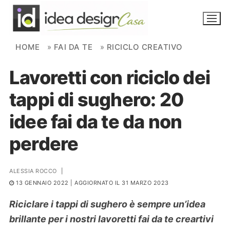
Skip to content
HOME
»
FAI DA TE
»
RICICLO CREATIVO
Lavoretti con riciclo dei
NOVITÀ
tappi di sughero: 20
AMBIENTI
idee fai da te da non
FAI DA TE
perdere
PIANTE
ALESSIA ROCCO
|
Ortaggio
Search for:
13 GENNAIO 2022
| AGGIORNATO IL 31 MARZO 2023
Riciclare i tappi di sughero è sempre un’idea
brillante per i nostri lavoretti fai da te creartivi