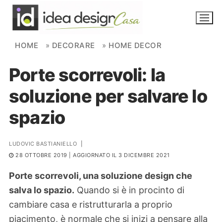
Skip to content
HOME
»
DECORARE
»
HOME DECOR
Porte scorrevoli: la
NOVITÀ
soluzione per salvare lo
AMBIENTI
spazio
FAI DA TE
PIANTE
LUDOVIC BASTIANIELLO
|
28 OTTOBRE 2019
| AGGIORNATO IL 3 DICEMBRE 2021
Ortaggio
Search for:
Porte scorrevoli, una soluzione design che
salva lo spazio.
Quando si è in procinto di
cambiare casa e ristrutturarla a proprio
piacimento, è normale che si inizi a pensare alla