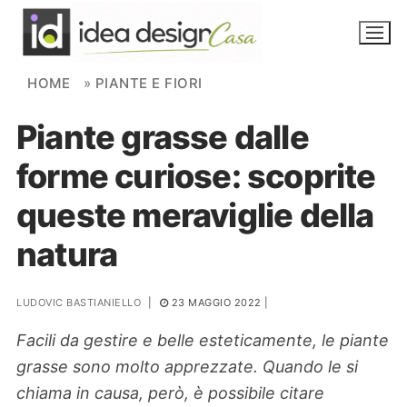
Skip to content
HOME
»
PIANTE E FIORI
Piante grasse dalle
NOVITÀ
forme curiose: scoprite
AMBIENTI
queste meraviglie della
FAI DA TE
natura
PIANTE
LUDOVIC BASTIANIELLO
|
23 MAGGIO 2022
|
Ortaggio
Search for:
Facili da gestire e belle esteticamente, le piante
grasse sono molto apprezzate. Quando le si
chiama in causa, però, è possibile citare