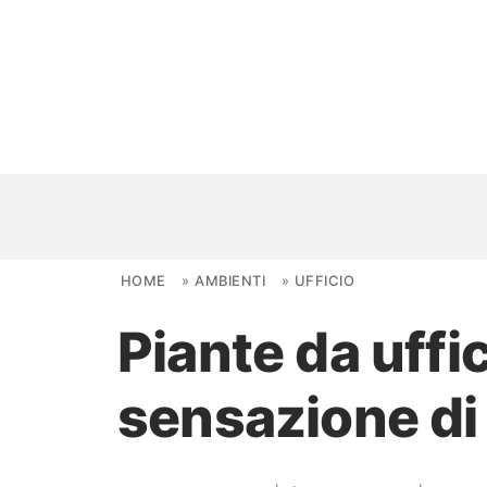
Skip to content
HOME
»
AMBIENTI
»
UFFICIO
Piante da uffi
NOVITÀ
sensazione di 
AMBIENTI
FAI DA TE