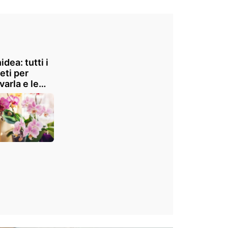
idea: tutti i
eti per
varla e le
ie più belle
mondo