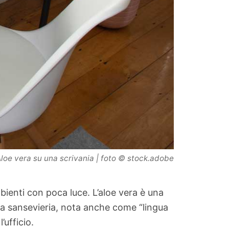
loe vera su una scrivania | foto © stock.adobe
ienti con poca luce. L’aloe vera è una
La sansevieria, nota anche come “lingua
ufficio.