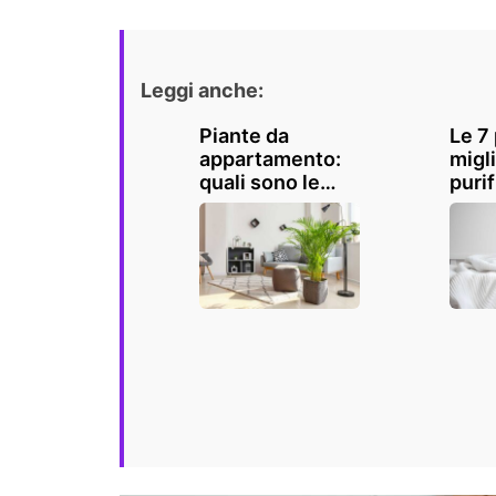
Leggi anche:
Piante da
Le 7
appartamento:
migli
quali sono le
purif
migliori da
della
tenere in casa?