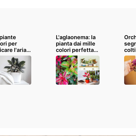
 piante
L'aglaonema: la
Orch
ori per
pianta dai mille
segr
icare l'aria
colori perfetta
colti
 tua casa
per aiutare a
spec
ridurre lo stress
al 
e l'ansia