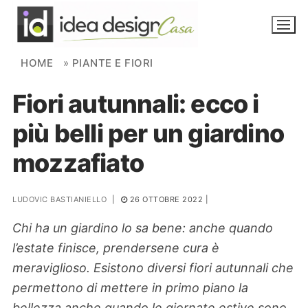
Skip to content
HOME
»
PIANTE E FIORI
Fiori autunnali: ecco i
NOVITÀ
più belli per un giardino
AMBIENTI
mozzafiato
FAI DA TE
PIANTE
LUDOVIC BASTIANIELLO
|
26 OTTOBRE 2022
|
Chi ha un giardino lo sa bene: anche quando
Ortaggio
Search for:
l’estate finisce, prendersene cura è
meraviglioso. Esistono diversi fiori autunnali che
permettono di mettere in primo piano la
bellezza anche quando le giornate estive sono