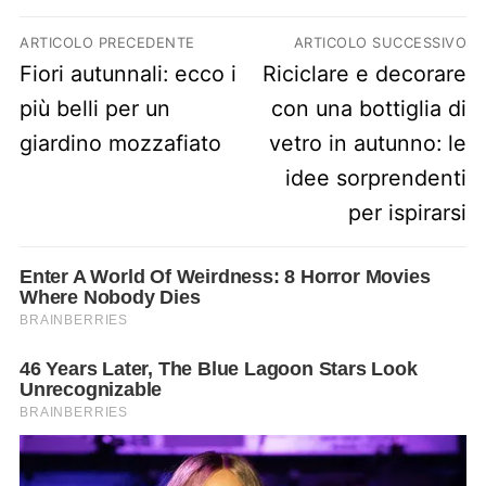
Navigazione articoli
ARTICOLO PRECEDENTE
ARTICOLO SUCCESSIVO
Previous post:
Next post:
Fiori autunnali: ecco i
Riciclare e decorare
più belli per un
con una bottiglia di
giardino mozzafiato
vetro in autunno: le
idee sorprendenti
per ispirarsi