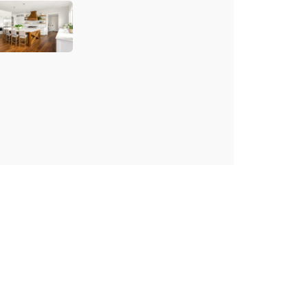
re, bianche
gno e tante
e
azioni...