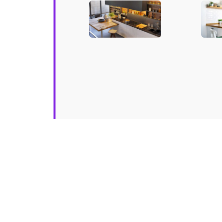
contemporanee
bella
per ispirarvi
funz