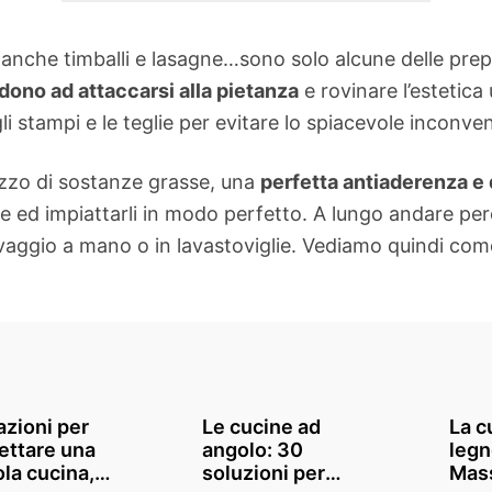
 anche timballi e lasagne…sono solo alcune delle prepa
endono ad attaccarsi alla pietanza
e rovinare l’estetica
i stampi e le teglie per evitare lo spiacevole inconve
lizzo di sostanze grasse, una
perfetta antiaderenza e d
cone ed impiattarli in modo perfetto. A lungo andare pe
lavaggio a mano o in lavastoviglie. Vediamo quindi come
azioni per
Le cucine ad
La c
ettare una
angolo: 30
legn
ola cucina,
soluzioni per
Mass