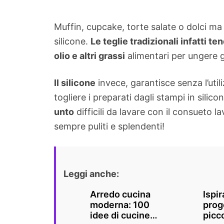
Muffin, cupcake, torte salate o dolci ma
silicone.
Le teglie tradizionali infatti t
olio e altri grassi
alimentari per ungere gl
Il silicone
invece, garantisce senza l’uti
togliere i preparati dagli stampi in sili
unto
difficili da lavare con il consueto 
sempre puliti e splendenti!
Leggi anche:
Arredo cucina
Ispir
moderna: 100
prog
idee di cucine
picc