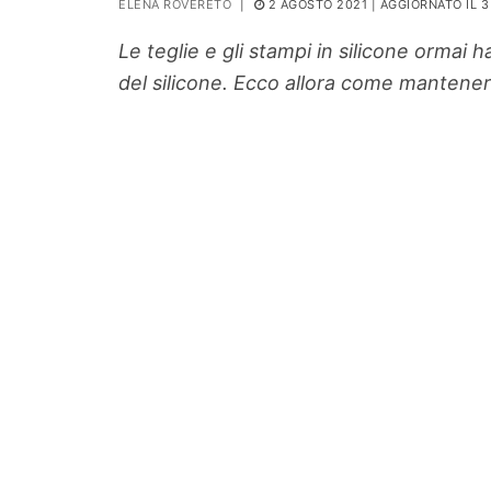
ELENA ROVERETO
|
2 AGOSTO 2021
| AGGIORNATO IL 
PIANTE
Le teglie e gli stampi in silicone ormai h
Ortaggio
del silicone. Ecco allora come mantenerli
Search for: