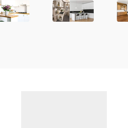
 e
sfruttare al
rove
ionale
meglio lo spazio
e le
altr
ispir