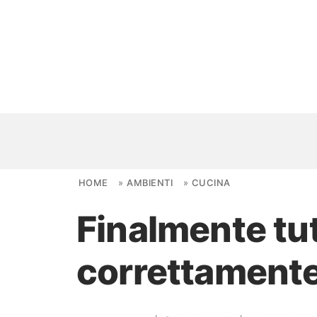
Skip to content
HOME
»
AMBIENTI
»
CUCINA
Finalmente tu
NOVITÀ
correttamente 
AMBIENTI
FAI DA TE