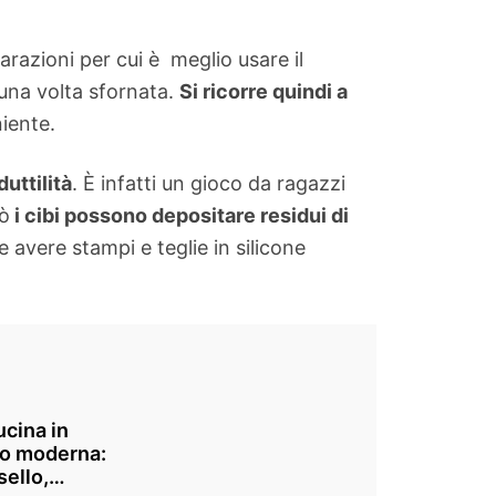
razioni per cui è meglio usare il
 una volta sfornata.
Si ricorre quindi a
niente.
uttilità
. È infatti un gioco da ragazzi
rò
i cibi possono depositare residui di
 avere stampi e teglie in silicone
ucina in
o moderna:
ello,