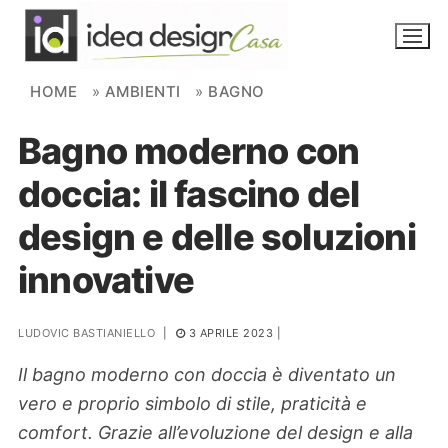
Skip to content
HOME
»
AMBIENTI
»
BAGNO
Bagno moderno con
NOVITÀ
doccia: il fascino del
AMBIENTI
design e delle soluzioni
FAI DA TE
innovative
PIANTE
LUDOVIC BASTIANIELLO
|
3 APRILE 2023
|
Ortaggio
Search for:
Il bagno moderno con doccia è diventato un
vero e proprio simbolo di stile, praticità e
comfort. Grazie all’evoluzione del design e alla