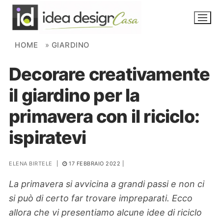
Skip to content
HOME
»
GIARDINO
Decorare creativamente
NOVITÀ
il giardino per la
AMBIENTI
primavera con il riciclo:
FAI DA TE
ispiratevi
PIANTE
ELENA BIRTELE
|
17 FEBBRAIO 2022
|
Ortaggio
Search for:
La primavera si avvicina a grandi passi e non ci
si può di certo far trovare impreparati. Ecco
allora che vi presentiamo alcune idee di riciclo