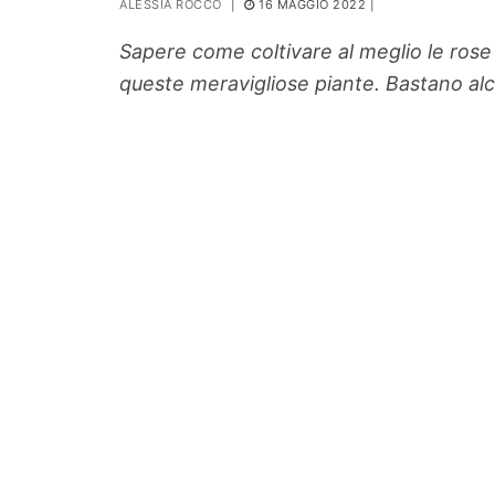
ALESSIA ROCCO
|
16 MAGGIO 2022
|
PIANTE
Sapere come coltivare al meglio le rose
Ortaggio
queste meravigliose piante. Bastano alc
Search for: