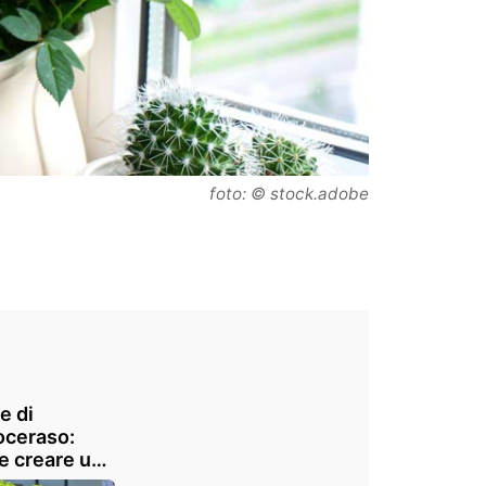
foto: © stock.adobe
e di
oceraso:
 creare una
iera naturale