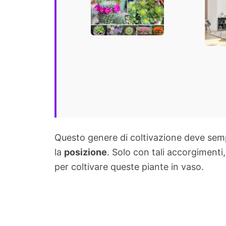
in casa e
tene
giardino
Questo genere di coltivazione deve semp
la
posizione
. Solo con tali accorgimenti
per coltivare queste piante in vaso.