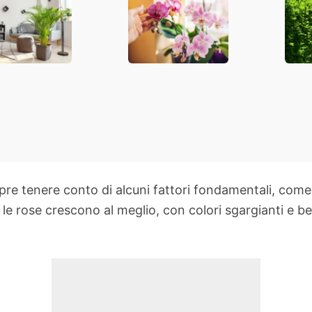
re in casa?
al mondo
sem
re tenere conto di alcuni fattori fondamentali, come 
, le rose crescono al meglio, con colori sgargianti e b