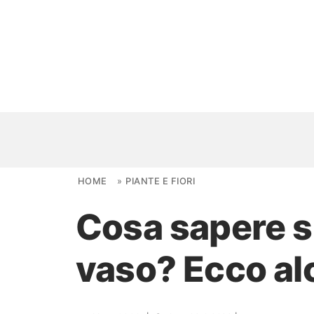
Skip to content
HOME
»
PIANTE E FIORI
Cosa sapere su
NOVITÀ
vaso? Ecco al
AMBIENTI
FAI DA TE