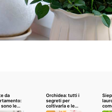
te da
Orchidea: tutti i
Siep
rtamento:
segreti per
laur
 sono le
coltivarla e le
come
ori da
specie più belle
barr