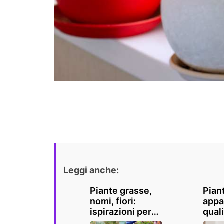
Leggi anche:
Piante grasse,
Pian
nomi, fiori:
appa
ispirazioni per
quali
un tocco esotico
migli