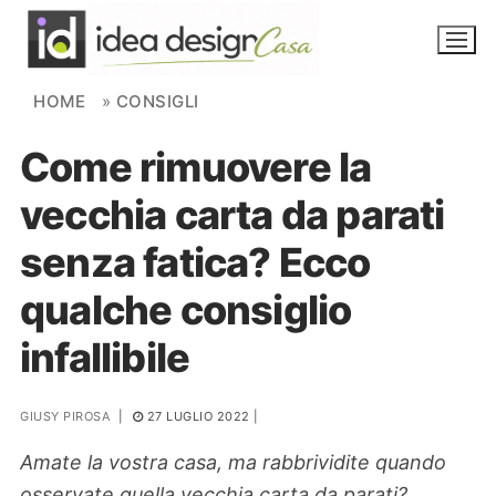
Skip to content
HOME
»
CONSIGLI
Come rimuovere la
NOVITÀ
vecchia carta da parati
AMBIENTI
senza fatica? Ecco
FAI DA TE
qualche consiglio
PIANTE
infallibile
Ortaggio
Search for:
GIUSY PIROSA
|
27 LUGLIO 2022
|
Amate la vostra casa, ma rabbrividite quando
osservate quella vecchia carta da parati?