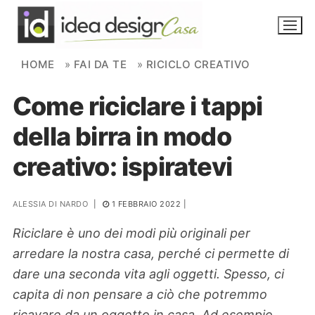
Skip to content
HOME
»
FAI DA TE
»
RICICLO CREATIVO
Come riciclare i tappi
NOVITÀ
della birra in modo
AMBIENTI
creativo: ispiratevi
FAI DA TE
PIANTE
ALESSIA DI NARDO
|
1 FEBBRAIO 2022
|
Riciclare è uno dei modi più originali per
Ortaggio
Search for:
arredare la nostra casa, perché ci permette di
dare una seconda vita agli oggetti. Spesso, ci
capita di non pensare a ciò che potremmo
ricavare da un oggetto in casa. Ad esempio,