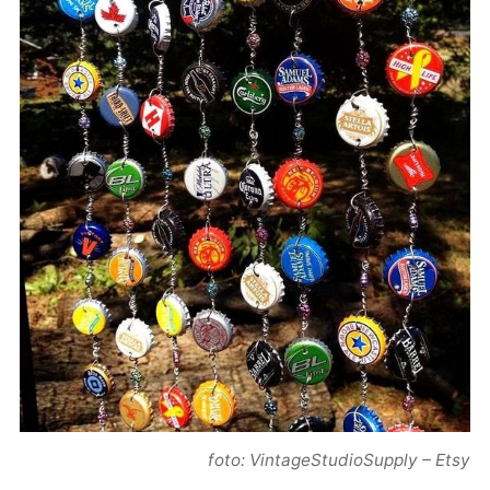
foto: VintageStudioSupply – Etsy