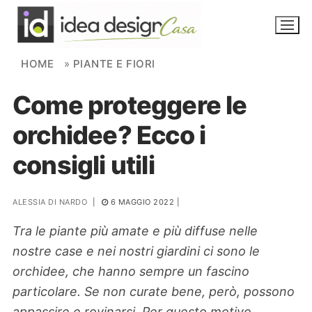
Skip to content
HOME
»
PIANTE E FIORI
Come proteggere le
NOVITÀ
orchidee? Ecco i
AMBIENTI
consigli utili
FAI DA TE
PIANTE
ALESSIA DI NARDO
|
6 MAGGIO 2022
|
Tra le piante più amate e più diffuse nelle
Ortaggio
Search for:
nostre case e nei nostri giardini ci sono le
orchidee, che hanno sempre un fascino
particolare. Se non curate bene, però, possono
appassire e rovinarsi. Per questo motivo,