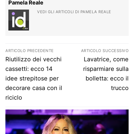
Pamela Reale
VEDI GLI ARTICOLI DI PAMELA REALE
Navigazione articoli
ARTICOLO PRECEDENTE
ARTICOLO SUCCESSIVO
Previous post:
Next post:
Riutilizzo dei vecchi
Lavatrice, come
cassetti: ecco 14
risparmiare sulla
idee strepitose per
bolletta: ecco il
decorare casa con il
trucco
riciclo