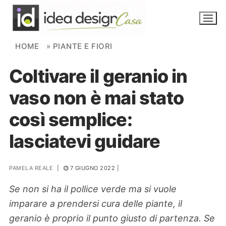
Skip to content
HOME
»
PIANTE E FIORI
Coltivare il geranio in
NOVITÀ
vaso non è mai stato
AMBIENTI
così semplice:
FAI DA TE
lasciatevi guidare
PIANTE
PAMELA REALE
|
7 GIUGNO 2022
|
Ortaggio
Search for:
Se non si ha il pollice verde ma si vuole
imparare a prendersi cura delle piante, il
geranio è proprio il punto giusto di partenza. Se