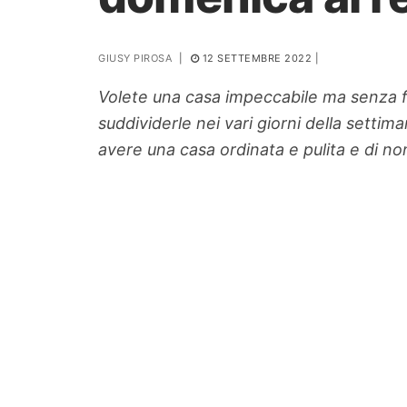
PIANTE
GIUSY PIROSA
|
12 SETTEMBRE 2022
|
Ortaggio
Search for:
Volete una casa impeccabile ma senza fat
suddividerle nei vari giorni della setti
avere una casa ordinata e pulita e di non