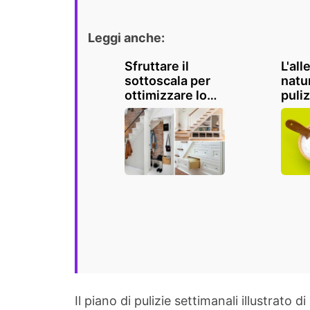
Leggi anche:
Sfruttare il
L'all
sottoscala per
natur
ottimizzare lo
puliz
spazio: ecco 18
bagn
furbe idee per la
dove
casa
asso
prov
Il piano di pulizie settimanali illustra