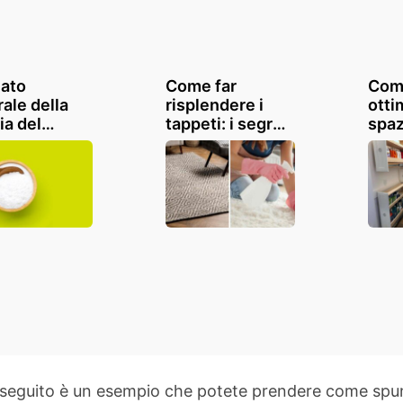
eato
Come far
Com
ale della
risplendere i
otti
ia del
tappeti: i segreti
spaz
o che
per farli tornare
Con 
te
come nuovi
truc
lutamente
are
to di seguito è un esempio che potete prendere come sp