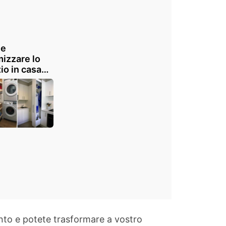
e
mizzare lo
io in casa?
questi
chi geniali
unto e potete trasformare a vostro